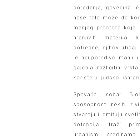
poređenja, govedina je
naše telo može da kor
manjeg prostora koje 
hranjivih materija
potrebne, njihov uticaj
je neuporedivo manji 
gajenja različitih vrst
koriste u ljudskoj ishran
Spavaća soba: Biolu
sposobnost nekih živ
stvaraju i emituju svet
potencijal traži p
urbanism sredinama