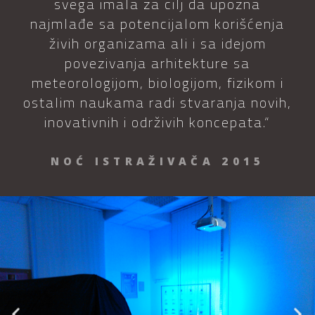
svega imala za cilj da upozna
najmlađe sa potencijalom korišćenja
živih organizama ali i sa idejom
povezivanja arhitekture sa
meteorologijom, biologijom, fizikom i
ostalim naukama radi stvaranja novih,
inovativnih i održivih koncepata.“
NOĆ ISTRAŽIVAČA 2015