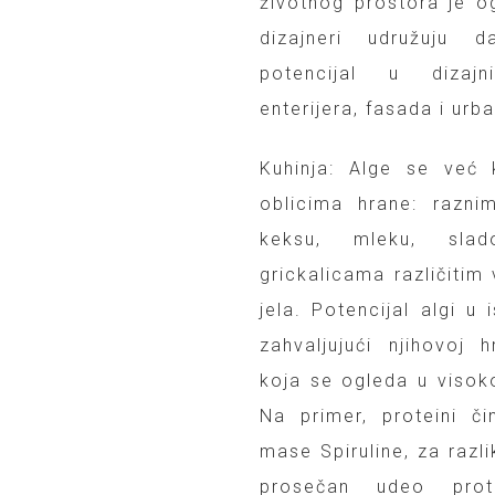
životnog prostora je o
dizajneri udružuju d
potencijal u dizajn
enterijera, fasada i urb
Kuhinja: Alge se već
oblicima hrane: razni
keksu, mleku, slado
grickalicama različitim
jela. Potencijal algi u
zahvaljujući njihovoj h
koja se ogleda u visok
Na primer, proteini 
mase Spiruline, za razl
prosečan udeo prot