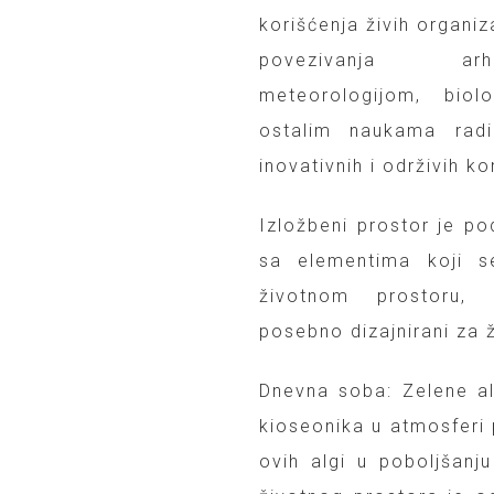
korišćenja živih organiz
povezivanja ar
meteorologijom, biol
ostalim naukama radi
inovativnih i održivih k
Izložbeni prostor je pod
sa elementima koji s
životnom prostoru, 
posebno dizajnirani za
Dnevna soba: Zelene a
kioseonika u atmosferi 
ovih algi u poboljšanju