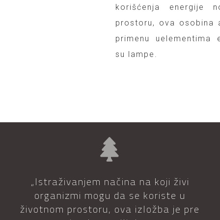
korišćenja energije 
prostoru, ova osobina
primenu uelementima e
su lampe.
„Istraživanjem načina na koji živi
organizmi mogu da se koriste u
životnom prostoru, ova izložba je pre