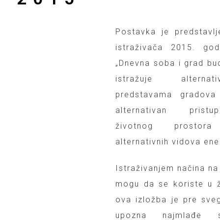
Postavka je predstavl
istraživača 2015. go
„Dnevna soba i grad bud
istražuje alternat
predstavama gradova 
alternativan pristu
životnog prostor
alternativnih vidova ene
Istraživanjem načina na 
mogu da se koriste u 
ova izložba je pre sveg
upozna najmlađe s