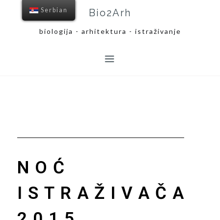
Serbian
Bio2Arh
biologija - arhitektura - istraživanje
NOĆ
ISTRAŽIVAČA
2015